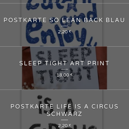
POSTKARTE SO LEAN BACK BLAU
2,20
€
SLEEP TIGHT ART PRINT
18,00
€
POSTKARTE LIFE IS A CIRCUS
SCHWARZ
2,20
€